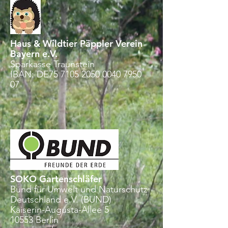
Haus & Wildtier Päppler Verein
Bayern e.V.
Sparkasse Traunstein
IBAN: DE75 7105 2050 0040 7950
07
SOKO Gartenschläfer
Bund für Umwelt und Naturschutz
Deutschland e.V. (BUND)
Kaiserin-Augusta-Allee 5
10553 Berlin