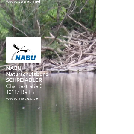
www.bund.net
NABU
Naturschutzbund
SCHREIADLER
Charitéstraße 3
10117 Berlin
www.nabu.de