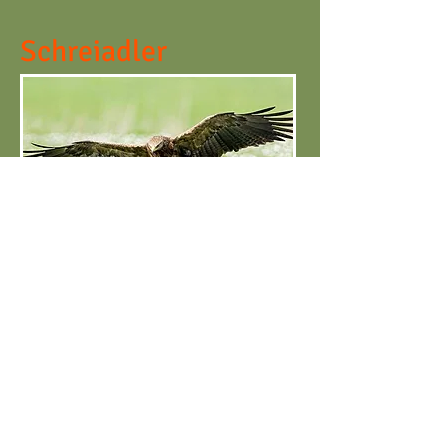
Schreiadler
Gestreifte
Quelljungfer